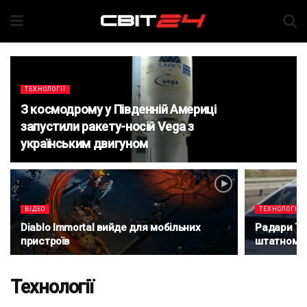
ТЕХНОЛОГІЇ
З космодрому у Південній Америці
запустили ракету-носій Vega з
українським двигуном
ВІДЕО
ТЕХНОЛОГІЇ
Diablo Immortal вийде для мобільних
Радари Tr
пристроїв
штатному
Технології