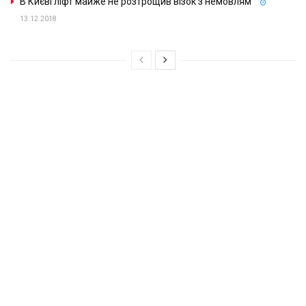
В Києві ліфт майже не розтрощив візок з немовлям
13.12.2018