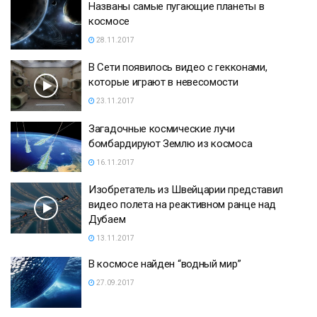
Названы самые пугающие планеты в
космосе
28.11.2017
В Сети появилось видео с гекконами,
которые играют в невесомости
23.11.2017
Загадочные космические лучи
бомбардируют Землю из космоса
16.11.2017
Изобретатель из Швейцарии представил
видео полета на реактивном ранце над
Дубаем
13.11.2017
В космосе найден “водный мир”
27.09.2017